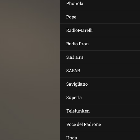
Phonola
Pope
RadioMarelli
Radio Pron
S.a.i.a.r.s.
SAFAR
Savigliano
Superla
Telefunken
Voce del Padrone
Unda