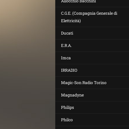
Allocchio Bacchini
C.G.E. (Compagnia Generale di
Elettricità)
Ducati
E.R.A.
Imca
IRRADIO
Magic-Son Radio Torino
Magnadyne
Philips
Philco