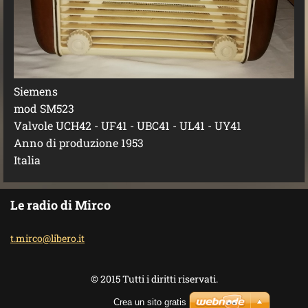
Siemens
mod SM523
Valvole UCH42 - UF41 - UBC41 - UL41 - UY41
Anno di produzione 1953
Italia
Le radio di Mirco
t.mirco@
libero.i
t
© 2015 Tutti i diritti riservati.
Crea un sito gratis