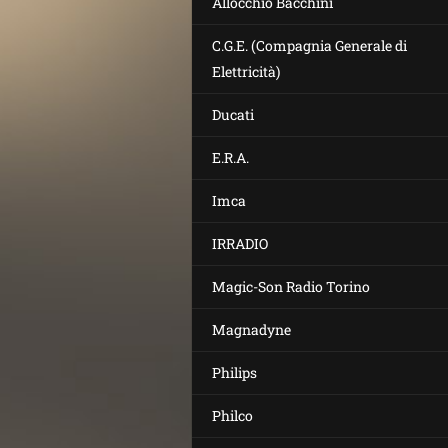
Allocchio Bacchini
C.G.E. (Compagnia Generale di
Elettricità)
Ducati
E.R.A.
Imca
IRRADIO
Magic-Son Radio Torino
Magnadyne
Philips
Philco