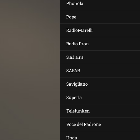
Phonola
Pope
RadioMarelli
Radio Pron
S.a.i.a.r.s.
SAFAR
Savigliano
Superla
Telefunken
Voce del Padrone
Unda