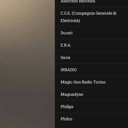
Allocchio Bacchini
C.G.E. (Compagnia Generale di
Elettricità)
Ducati
E.R.A.
Imca
IRRADIO
Magic-Son Radio Torino
Magnadyne
Philips
Philco