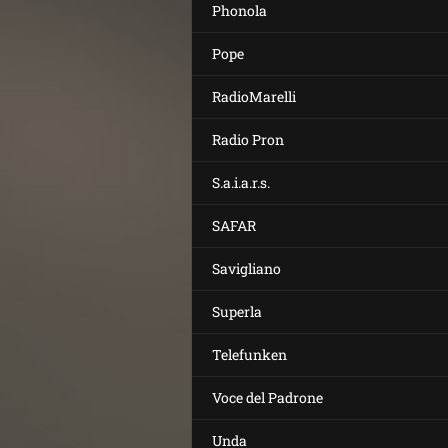
Phonola
Pope
RadioMarelli
Radio Pron
S.a.i.a.r.s.
SAFAR
Savigliano
Superla
Telefunken
Voce del Padrone
Unda