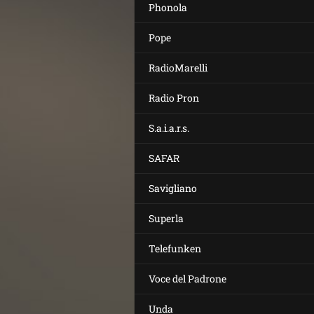
Phonola
Pope
RadioMarelli
Radio Pron
S.a.i.a.r.s.
SAFAR
Savigliano
Superla
Telefunken
Voce del Padrone
Unda