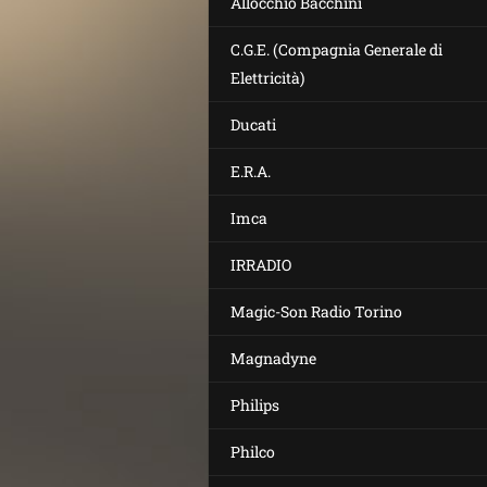
Allocchio Bacchini
C.G.E. (Compagnia Generale di
Elettricità)
Ducati
E.R.A.
Imca
IRRADIO
Magic-Son Radio Torino
Magnadyne
Philips
Philco