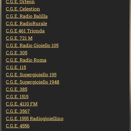
C.G.E. Orfeon
C.G.E. Celestion
C.G.E. Radio Balilla
C.G.E. RadioRurale
C.G.E 461 Trionda
C.G.E. 721 M
C.G.E. Radio Gioiello 105
C.G.E. 305
C.G.E. Radio Roma
C.G.E. 115
C.G.E. Supergioiello 195
C.G.E. Supergioiello 194
8
C.G.E. 385
C.G.E. 1515
C.G.E. 4110 FM
C.G.E. 3567
C.G.E. 1555 Radiogioiellino
C.G.E. 4556