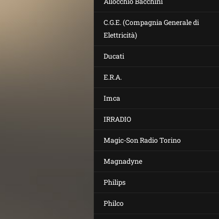
Allocchio Bacchini
C.G.E. (Compagnia Generale di
Elettricità)
Ducati
E.R.A.
Imca
IRRADIO
Magic-Son Radio Torino
Magnadyne
Philips
Philco