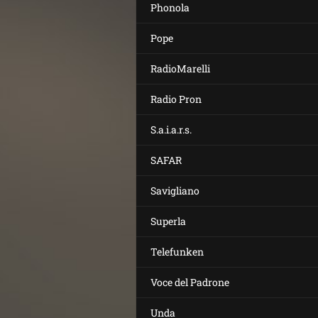
Phonola
Pope
RadioMarelli
Radio Pron
S.a.i.a.r.s.
SAFAR
Savigliano
Superla
Telefunken
Voce del Padrone
Unda