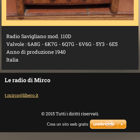
Radio Savigliano mod. 110D
Valvole : 6A8G - 6K7G - 6Q7G - 6V6G - 5Y3 - 6E5
Anno di produzione 1940
Italia
Le radio di Mirco
t.mirco@
libero.i
t
© 2015 Tutti i diritti riservati.
Crea un sito web gratis